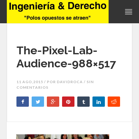
The-Pixel-Lab-
Audience-988×517
11 AGO,2015 / POR
DAVIDROCA
/ SIN
COMENTARIOS