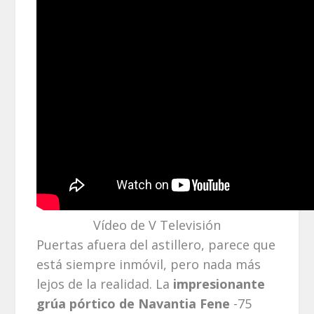
Vídeo de V Televisión
Puertas afuera del astillero, parece que
está siempre inmóvil, pero nada más
lejos de la realidad. La
impresionante
grúa pórtico de Navantia Fene
-75