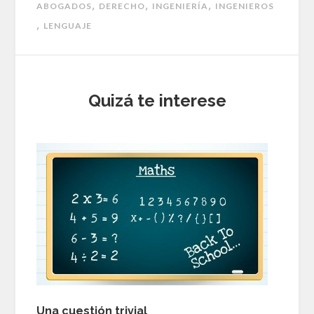
,
,
,
ABOGADOS
DERECHO
INGENIERÍA
INGENIEROS
,
LENGUAJE
Quizá te interese
Una cuestión trivial