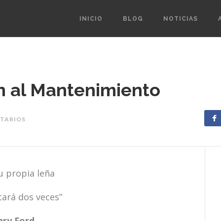
INICIO
BLOG
NOTICIAS
n al Mantenimiento
NTARIOS
u propia leña
tará dos veces”
ry Ford