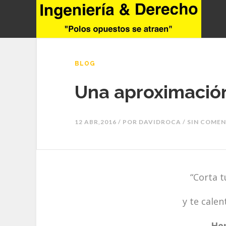
BLOG
Una aproximació
12 ABR,2016 / POR
DAVIDROCA
/ SIN COME
“Corta t
y te calen
Hen