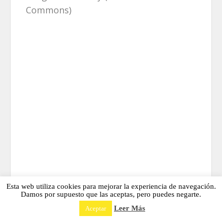
Commons)
Esta web utiliza cookies para mejorar la experiencia de navegación.
Damos por supuesto que las aceptas, pero puedes negarte.
,
,
,
Leer Más
Aceptar
ABOGADOS
DERECHO
INGENIERÍA
INGENIEROS
,