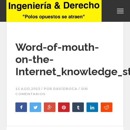
Word-of-mouth-
on-the-
Internet_knowledge_s
11 AGO,2015 / POR
DAVIDROCA
/ SIN
COMENTARIOS