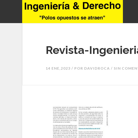
Revista-Ingenier
14 ENE,2023 / POR
DAVIDROCA
/ SIN COME