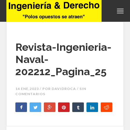
Revista-Ingenieria-
Naval-
202212_Pagina_25
14 ENE,2023 / POR
DAVIDROCA
/ SIN
COMENTARIOS