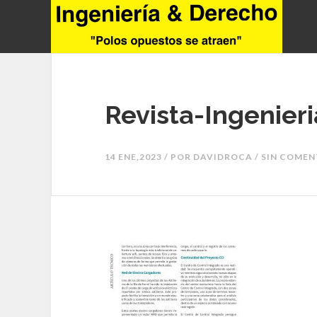
Revista-Ingenier
14 ENE,2023 / POR
DAVIDROCA
/ SIN COME