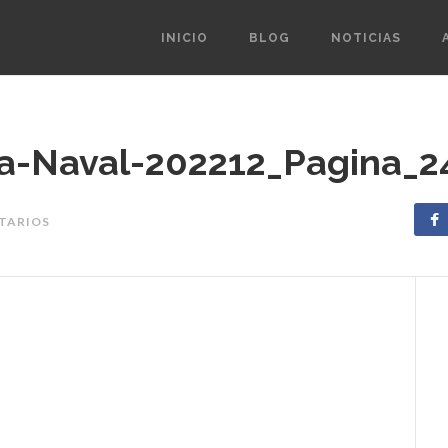
INICIO
BLOG
NOTICIAS
ia-Naval-202212_Pagina_2
NTARIOS